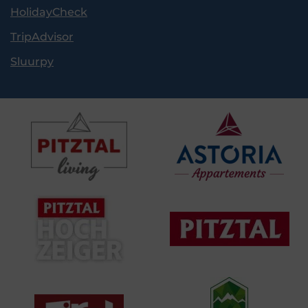
HolidayCheck
TripAdvisor
Sluurpy