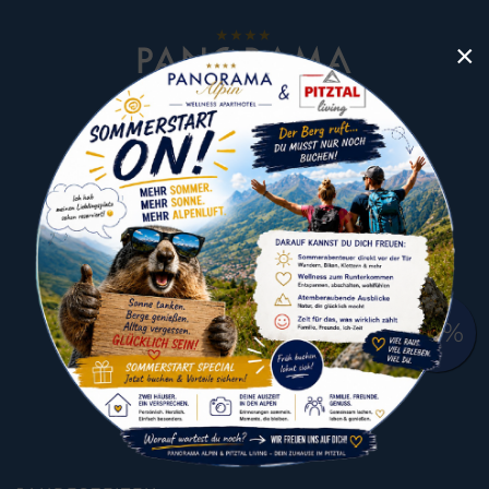
×
Kaitanger 173
6474 Jerzens im Pitztal
Austria
Telefon +43 5414 87352
E-Mail
info@panorama-alpin.at
by: