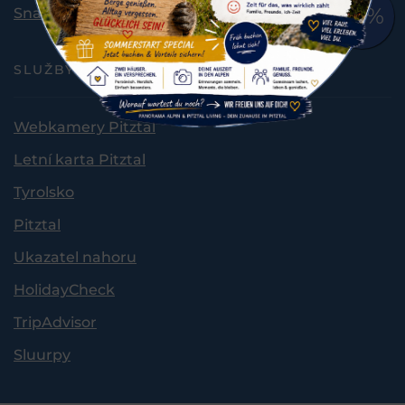
Snadný jazyk
SLUŽBY A REGION
Webkamery Pitztal
Letní karta Pitztal
Tyrolsko
Pitztal
Ukazatel nahoru
HolidayCheck
TripAdvisor
Sluurpy