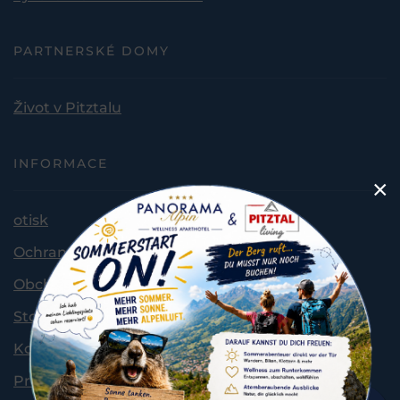
PARTNERSKÉ DOMY
Život v Pitztalu
INFORMACE
×
otisk
Ochrana osobních údajů
Obchodní podmínky
Storno podmínky
Kontakt a umístění
Prohlášení o přístupnosti