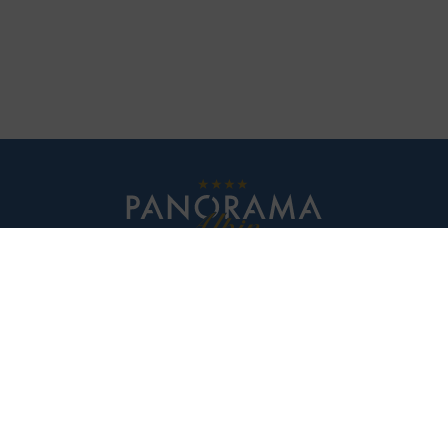
Kaitanger 173
6474 Jerzens im Pitztal
Rakousko
Telefon +43 5414 87352
e-mail
info@panorama-alpin.at