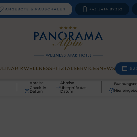
ANGEBOTE & PAUSCHALEN
+43 5414 87352
ULINARIK
WELLNESS
PITZTAL
SERVICES
NEWS
BU
Anreise
Abreise
Buchungsc
Check-in
Überprüfe das
Datum
Datum