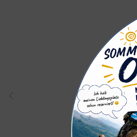
Sommerurlaub
in den Bergen
im Pitztal in Tirol
SOMMERURLAUB & UNTERNEHMUNGEN