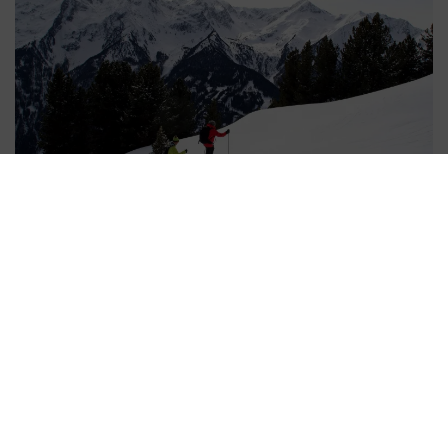
WINTERWANDERN IM PITZTAL
IHRE SPUREN IM SCHNEE
Magische Momente der Stille. Ganz nah am
Pulsschlag der Berge. Erkunden Sie
tiefverschneite Wälder, Wiesen und Berge.
MEHR LESEN