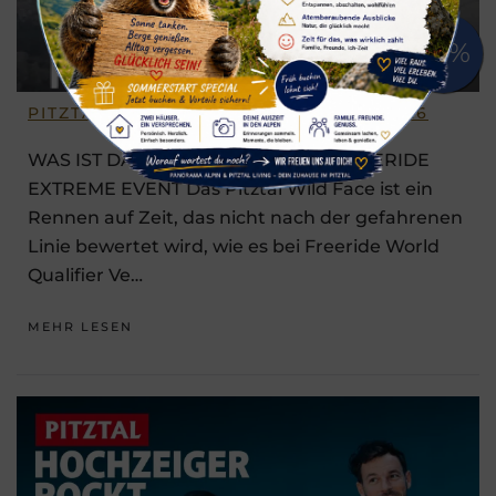
PITZTAL WILD FACE 06. – 08. MÄRZ 2026
WAS IST DAS PITZTAL WILD FACE FREERIDE
EXTREME EVENT Das Pitztal Wild Face ist ein
Rennen auf Zeit, das nicht nach der gefahrenen
Linie bewertet wird, wie es bei Freeride World
Qualifier Ve…
MEHR LESEN