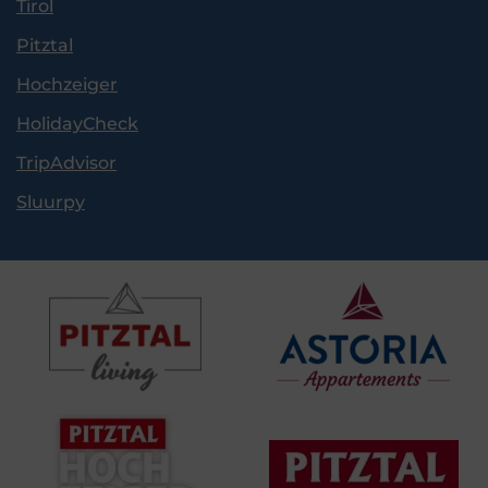
Tirol
Pitztal
Hochzeiger
HolidayCheck
TripAdvisor
Sluurpy