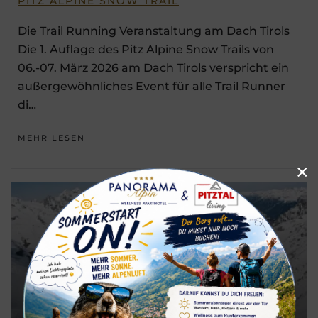
PITZ ALPINE SNOW TRAIL
Die Trail Running Veranstaltung am Dach Tirols
Die 1. Auflage des Pitz Alpine Snow Trails von
06.-07. März 2026 am Dach Tirols verspricht ein
außergewöhnliches Event für alle Trail Runner
di…
MEHR LESEN
×