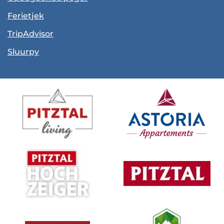
Ferietjek
TripAdvisor
Sluurpy