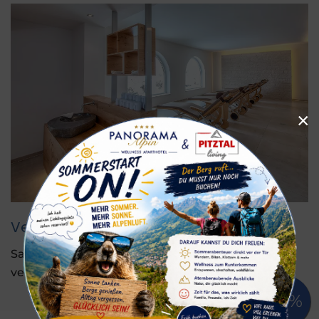
×
Velvære og afslapning
Sauna, klippespa, udsigt og afslapning – direkte
ved Panorama Alpin.