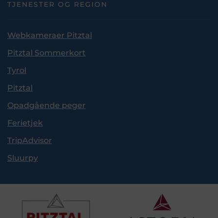
TJENESTER OG REGION
Webkameraer Pitztal
Pitztal Sommerkort
Tyrol
Pitztal
Opadgående peger
Ferietjek
TripAdvisor
Sluurpy