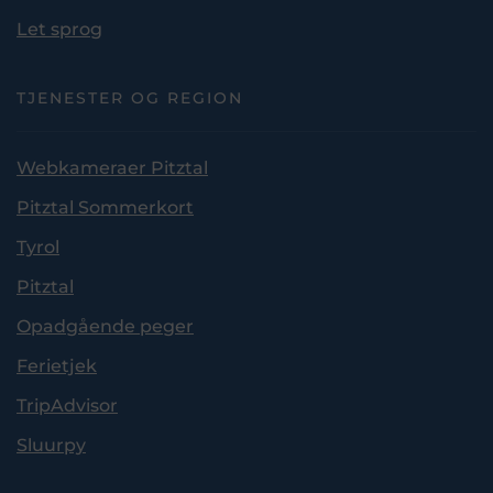
Let sprog
TJENESTER OG REGION
Webkameraer Pitztal
Pitztal Sommerkort
Tyrol
Pitztal
Opadgående peger
Ferietjek
TripAdvisor
Sluurpy