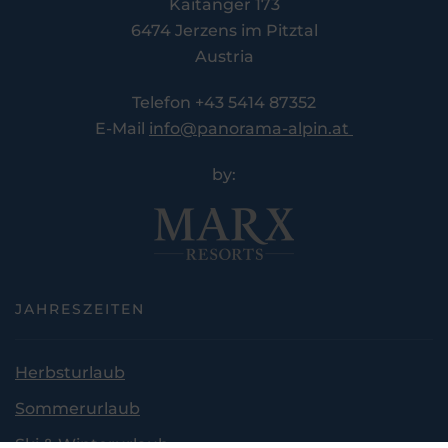
Kaitanger 173
6474 Jerzens im Pitztal
Austria
Telefon +43 5414 87352
E-Mail
info@panorama-alpin.at
by:
JAHRESZEITEN
Herbsturlaub
Sommerurlaub
Ski & Winterurlaub