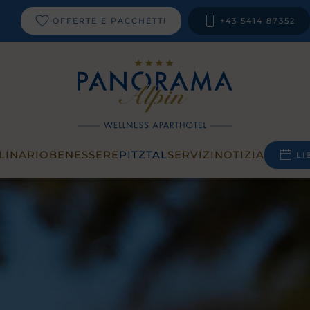
OFFERTE E PACCHETTI
+43 5414 87352
LINARIO
BENESSERE
PITZTAL
SERVIZI
NOTIZIA
LI