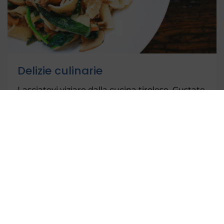
Delizie culinarie
Lasciatevi viziare dalla cucina tirolese. Gustate
le specialità regionali in accoglienti rifugi e
ristoranti e scoprite la calorosa ospitalità della
valle Pitztal.