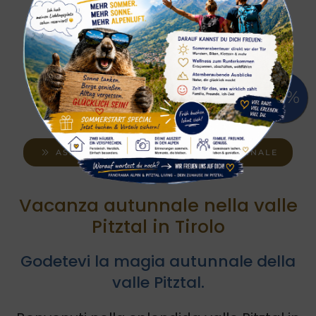
ASSICURATI LA TUA VACANZA AUTUNNALE
Vacanza autunnale nella valle
Pitztal in Tirolo
Godetevi la magia autunnale della
valle Pitztal.