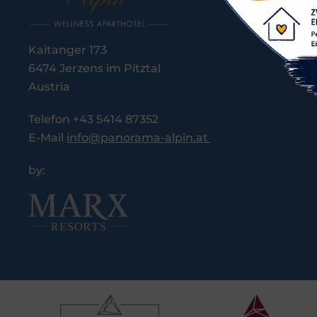
Kaitanger 173
6474 Jerzens im Pitztal
Austria
Telefon +43 5414 87352
E-Mail
info@panorama-alpin.at
by: