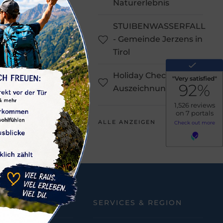
Naturerlebnis
STUIBENWASSERFALL
- Gemeinde Jerzens in
Tirol
Holiday Check
day
Auszeichnung
WEITER
ALLE ANZEIGEN
TIONEN
SERVICES & REGION