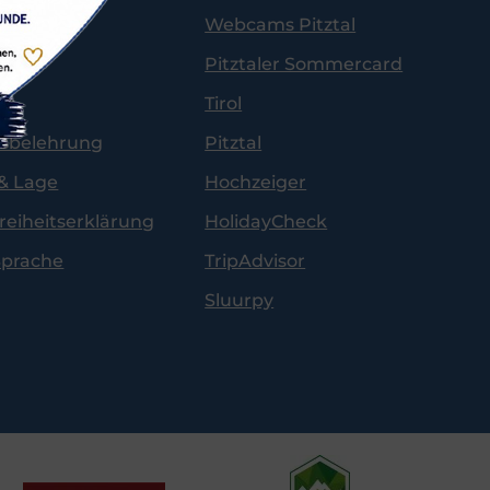
um
Webcams Pitztal
hutz
Pitztaler Sommercard
Tirol
fsbelehrung
Pitztal
& Lage
Hochzeiger
freiheitserklärung
HolidayCheck
Sprache
TripAdvisor
Sluurpy