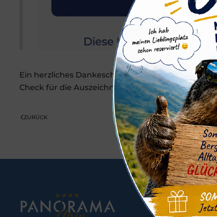
Ein herzliches Dankeschön an unsere fantastisch
Check für die Auszeichnung! Wir freuen uns scho
ZURÜCK