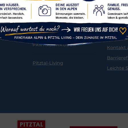
Herbsturlaub
Impress
Sommerurlaub
Datensc
Ski & Winterurlaub
AGB
Widerru
PARTNERHÄUSER
Kontakt 
Barriere
Pitztal-Living
Leichte 