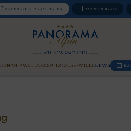
ANGEBOTE & PAUSCHALEN
+43 5414 87352
ULINARIK
WELLNESS
PITZTAL
SERVICES
NEWS
BU
ng