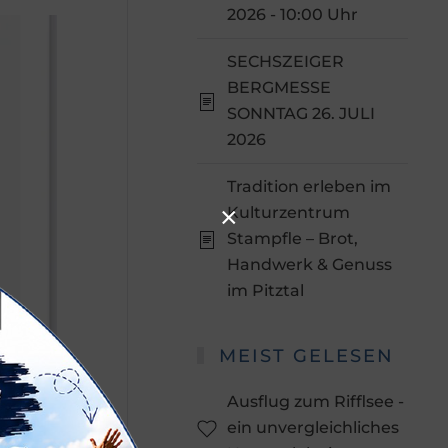
2026 - 10:00 Uhr
SECHSZEIGER
BERGMESSE
SONNTAG 26. JULI
2026
Tradition erleben im
×
Kulturzentrum
Stampfle – Brot,
Handwerk & Genuss
im Pitztal
MEIST GELESEN
Ausflug zum Rifflsee -
ein unvergleichliches