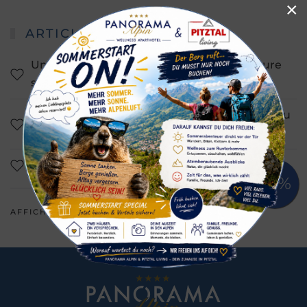
×
ARTICLES LES PLUS LUS
Un voyage à Rifflsee - une expérience nature
sans pareille
Cascade de Stuiben - Commune de Jerzens au
Tyrol
Prix ​​HolidayCheck
AFFICHER TOUT