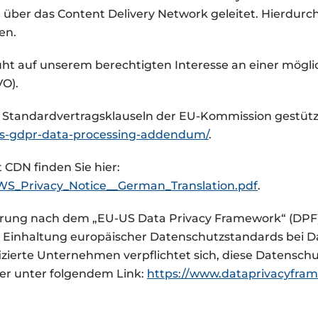
ber das Content Delivery Network geleitet. Hierdurch
en.
 auf unserem berechtigten Interesse an einer möglich
VO).
 Standardvertragsklauseln der EU-Kommission gestützt. 
ws-gdpr-data-processing-addendum/
.
CDN finden Sie hier:
/AWS_Privacy_Notice__German_Translation.pdf
.
ierung nach dem „EU-US Data Privacy Framework“ (DPF
e Einhaltung europäischer Datenschutzstandards bei 
fizierte Unternehmen verpflichtet sich, diese Datensch
ter unter folgendem Link:
https://www.dataprivacyfram