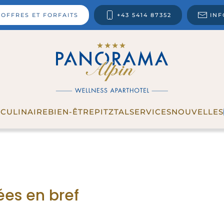
OFFRES ET FORFAITS
+43 5414 87352
IN
T
CULINAIRE
BIEN-ÊTRE
PITZTAL
SERVICES
NOUVELLES
ées en bref