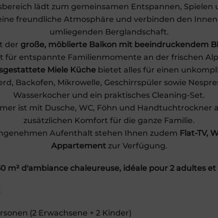
sbereich lädt zum gemeinsamen Entspannen, Spielen 
 eine freundliche Atmosphäre und verbinden den Inne
umliegenden Berglandschaft.
st der
große, möblierte Balkon mit beeindruckendem Bli
t für entspannte Familienmomente an der frischen Alp
usgestattete Miele Küche
bietet alles für einen unkompl
erd, Backofen, Mikrowelle, Geschirrspüler sowie Nespr
Wasserkocher und ein praktisches Cleaning-Set.
er ist mit Dusche, WC, Föhn und Handtuchtrockner au
zusätzlichen Komfort für die ganze Familie.
angenehmen Aufenthalt stehen Ihnen zudem
Flat-TV, 
Appartement
zur Verfügung.
0 m² d'ambiance chaleureuse, idéale pour 2 adultes et
:
Personen (2 Erwachsene + 2 Kinder)