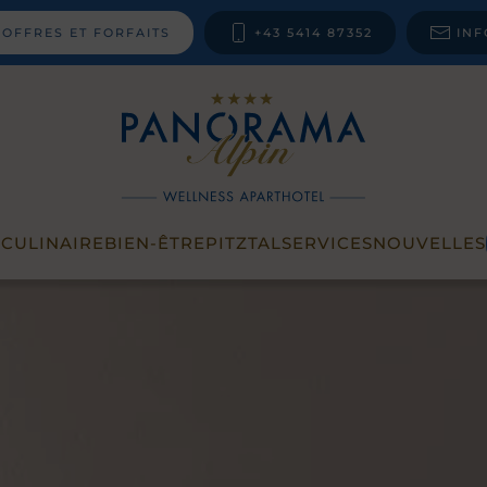
OFFRES ET FORFAITS
+43 5414 87352
IN
T
CULINAIRE
BIEN-ÊTRE
PITZTAL
SERVICES
NOUVELLES