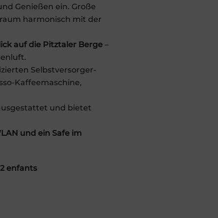
und Genießen ein. Große
nraum harmonisch mit der
ck auf die Pitztaler Berge
–
enluft.
izierten Selbstversorger-
esso-Kaffeemaschine,
sgestattet und bietet
WLAN und ein Safe im
 2 enfants