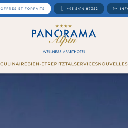
OFFRES ET FORFAITS
+43 5414 87352
IN
T
CULINAIRE
BIEN-ÊTRE
PITZTAL
SERVICES
NOUVELLES